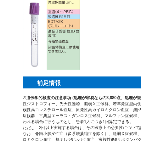
補足情報
※
遺伝学的検査の注意事項 (処理が容易なもの3,880点、処理が複雑
性ジストロフィー、先天性難聴、脆弱Ｘ症候群、若年発症型両
族性高コレステロール血症、原発性高カイロミクロン血症、無β
症候群、古典型エーラス・ダンロス症候群、マルファン症候群
われる場合に行うものとし、患者1人につき1回算定できる。
ただし、2回以上実施する場合は、その医療上の必要性について
なお、脊髄小脳変性症（多系統萎縮症を除く）、脆弱Ｘ症候群
ロミクロン血症、無βリポタンパク血症、家族性低βリポタンパ