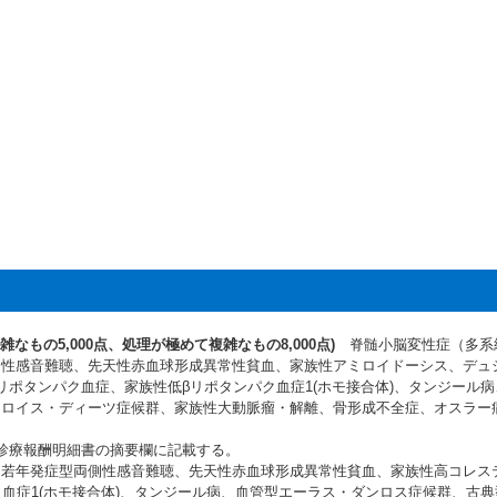
なもの5,000点、処理が極めて複雑なもの8,000点)
脊髄小脳変性症（多系
側性感音難聴、先天性赤血球形成異常性貧血、家族性アミロイドーシス、デュ
リポタンパク血症、家族性低βリポタンパク血症1(ホモ接合体)、タンジール
、ロイス・ディーツ症候群、家族性大動脈瘤・解離、骨形成不全症、オスラー
診療報酬明細書の摘要欄に記載する。
、若年発症型両側性感音難聴、先天性赤血球形成異常性貧血、家族性高コレス
ク血症1(ホモ接合体)、タンジール病、血管型エーラス・ダンロス症候群、古