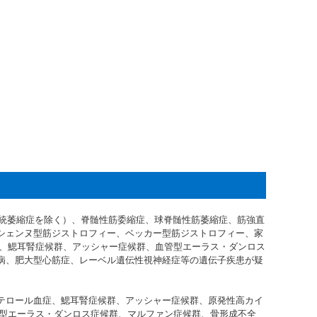
統萎縮症を除く）、脊髄性筋委縮症、球脊髄性筋萎縮症、筋強直
シェンヌ型筋ジストロフィー、ベッカー型筋ジストロフィー、家
病、鰓耳腎症候群、アッシャー症候群、血管型エーラス・ダンロス
病、肥大型心筋症、レーベル遺伝性視神経症等の遺伝子疾患が疑
テロール血症、鰓耳腎症候群、アッシャー症候群、原発性高カイ
典型エーラス・ダンロス症候群、マルファン症候群、骨形成不全