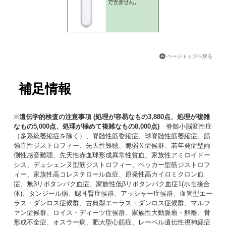
ページトップへ戻る
補足情報
※
遺伝学的検査の注意事項 (処理が容易なもの3,880点、処理が複雑
なもの5,000点、処理が極めて複雑なもの8,000点)
脊髄小脳変性症
（多系統萎縮症を除く）、脊髄性筋委縮症、球脊髄性筋萎縮症、筋
強直性ジストロフィー、先天性難聴、脆弱Ｘ症候群、若年発症型両
側性感音難聴、先天性赤血球形成異常性貧血、家族性アミロイドー
シス、デュシェンヌ型筋ジストロフィー、ベッカー型筋ジストロフ
ィー、家族性高コレステロール血症、原発性高カイロミクロン血
症、無βリポタンパク血症、家族性低βリポタンパク血症1(ホモ接合
体)、タンジール病、鰓耳腎症候群、アッシャー症候群、血管型エー
ラス・ダンロス症候群、古典型エーラス・ダンロス症候群、マルフ
ァン症候群、ロイス・ディーツ症候群、家族性大動脈瘤・解離、骨
形成不全症、オスラー病、肥大型心筋症、レーベル遺伝性視神経症