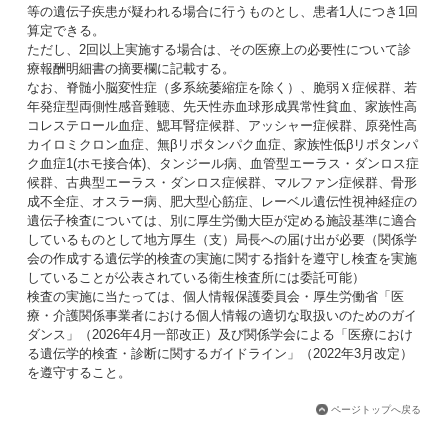
等の遺伝子疾患が疑われる場合に行うものとし、患者1人につき1回
算定できる。
ただし、2回以上実施する場合は、その医療上の必要性について診
療報酬明細書の摘要欄に記載する。
なお、脊髄小脳変性症（多系統萎縮症を除く）、脆弱Ｘ症候群、若
年発症型両側性感音難聴、先天性赤血球形成異常性貧血、家族性高
コレステロール血症、鰓耳腎症候群、アッシャー症候群、原発性高
カイロミクロン血症、無βリポタンパク血症、家族性低βリポタンパ
ク血症1(ホモ接合体)、タンジール病、血管型エーラス・ダンロス症
候群、古典型エーラス・ダンロス症候群、マルファン症候群、骨形
成不全症、オスラー病、肥大型心筋症、レーベル遺伝性視神経症の
遺伝子検査については、別に厚生労働大臣が定める施設基準に適合
しているものとして地方厚生（支）局長への届け出が必要（関係学
会の作成する遺伝学的検査の実施に関する指針を遵守し検査を実施
していることが公表されている衛生検査所には委託可能）
検査の実施に当たっては、個人情報保護委員会・厚生労働省「医
療・介護関係事業者における個人情報の適切な取扱いのためのガイ
ダンス」（2026年4月一部改正）及び関係学会による「医療におけ
る遺伝学的検査・診断に関するガイドライン」（2022年3月改定）
を遵守すること。
ページトップへ戻る