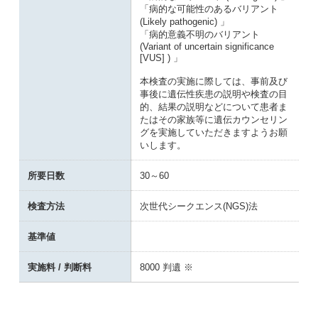
「病的な可能性のあるバリアント
(Likely pathogenic) 」
「病的意義不明のバリアント
(Variant of uncertain significance
[VUS] ) 」
本検査の実施に際しては、事前及び
事後に遺伝性疾患の説明や検査の目
的、結果の説明などについて患者ま
たはその家族等に遺伝カウンセリン
グを実施していただきますようお願
いします。
所要日数
30～60
検査方法
次世代シークエンス(NGS)法
基準値
実施料 / 判断料
8000 判遺 ※