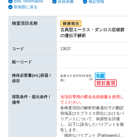
BML Information
容器画像
補足情報
前画面に戻る
検査項目名称
古典型エーラス・ダンロス症候群
の遺伝子解析
コード
13637
統一コード
検体必要量(mL)容器 /
血液 6.0 (EDTA2K加
B-
19
血)
保存
採取条件・提出条件 /
当項目専用の匿名化依頼書を使用し
備考
てください。
各検査項目の解析対象遺伝子の翻訳
領域及びスプライス部位におけるバ
リアントについて、病原性を評価
し、以下に該当したバリアントを報
告します。
「病的なバリアント (Pathogenic) 」