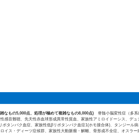
なもの5,000点、処理が極めて複雑なもの8,000点)
脊髄小脳変性症（多系
側性感音難聴、先天性赤血球形成異常性貧血、家族性アミロイドーシス、デュ
リポタンパク血症、家族性低βリポタンパク血症1(ホモ接合体)、タンジール
、ロイス・ディーツ症候群、家族性大動脈瘤・解離、骨形成不全症、オスラー