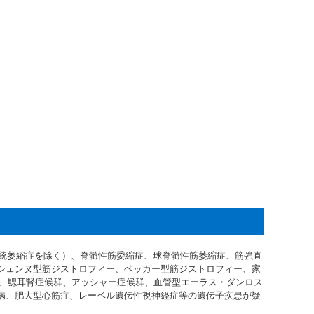
統萎縮症を除く）、脊髄性筋委縮症、球脊髄性筋萎縮症、筋強直
シェンヌ型筋ジストロフィー、ベッカー型筋ジストロフィー、家
病、鰓耳腎症候群、アッシャー症候群、血管型エーラス・ダンロス
病、肥大型心筋症、レーベル遺伝性視神経症等の遺伝子疾患が疑