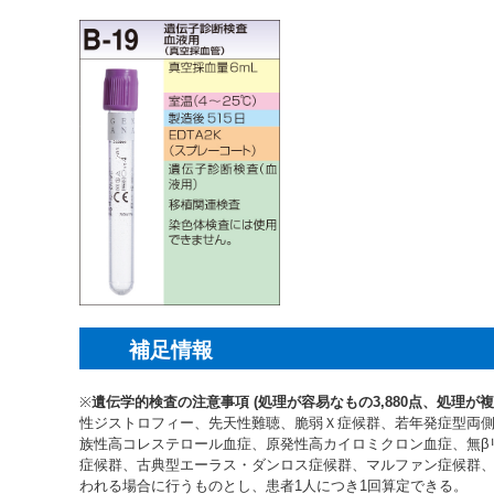
補足情報
※
遺伝学的検査の注意事項 (処理が容易なもの3,880点、処理が複雑
性ジストロフィー、先天性難聴、脆弱Ｘ症候群、若年発症型両
族性高コレステロール血症、原発性高カイロミクロン血症、無β
症候群、古典型エーラス・ダンロス症候群、マルファン症候群
われる場合に行うものとし、患者1人につき1回算定できる。