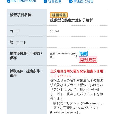
BML Information
容器画像
前画面に戻る
検査項目名称
拡張型心筋症の遺伝子解析
コード
14094
統一コード
検体必要量(mL)容器 /
血液 6.0 (EDTA2K加
B-
19
血)
保存
採取条件・提出条件 /
当該項目専用の匿名化依頼書を使用
備考
してください。
各検査項目の解析対象遺伝子の翻訳
領域及びスプライス部位におけるバ
リアントについて、病原性を評価
し、以下に該当したバリアントを報
告します。
「病的なバリアント (Pathogenic) 」
「病的な可能性のあるバリアント
(Likely pathogenic) 」