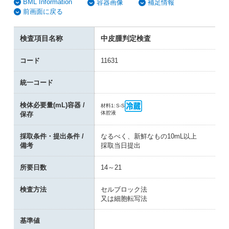
BML Information
容器画像
補足情報
前画面に戻る
検査項目名称
中皮腫判定検査
コード
11631
統一コード
検体必要量(mL)容器 /
材料1:
S-S
体腔液
保存
採取条件・提出条件 /
なるべく、新鮮なもの10mL以上
備考
採取当日提出
所要日数
14～21
検査方法
セルブロック法
又は細胞転写法
基準値