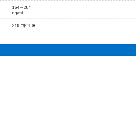
164～284
ng/mL
219 判生Ⅰ ※