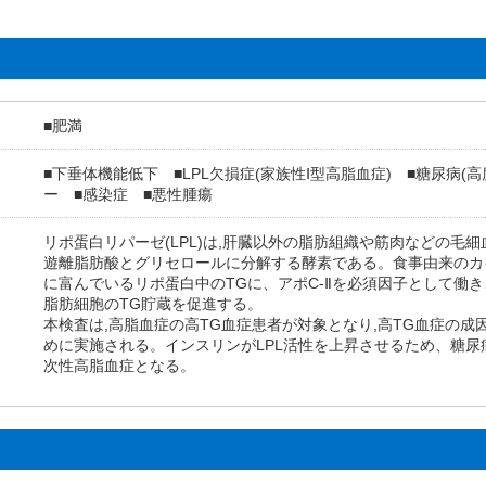
■肥満
■下垂体機能低下 ■LPL欠損症(家族性Ⅰ型高脂血症) ■糖尿病
ー ■感染症 ■悪性腫瘍
リポ蛋白リパーゼ(LPL)は,肝臓以外の脂肪組織や筋肉などの毛
遊離脂肪酸とグリセロールに分解する酵素である。食事由来のカイ
に富んでいるリポ蛋白中のTGに、アポC-Ⅱを必須因子として働
脂肪細胞のTG貯蔵を促進する。
本検査は,高脂血症の高TG血症患者が対象となり,高TG血症の成
めに実施される。インスリンがLPL活性を上昇させるため、糖尿
次性高脂血症となる。