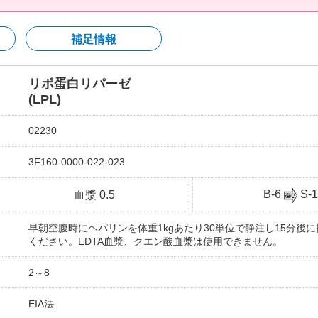
補足情報
リポ蛋白リパーゼ
(LPL)
02230
3F160-0000-022-023
B-6
S-1
血漿 0.5
早朝空腹時にヘパリンを体重1kgあたり30単位で静注し15分後
ください。EDTA血漿、クエン酸血漿は使用できません。
2～8
EIA法