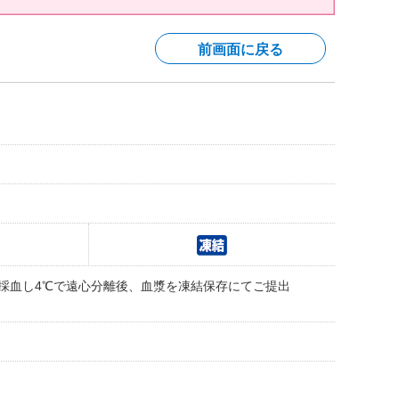
前画面に戻る
に採血し4℃で遠心分離後、血漿を凍結保存にてご提出