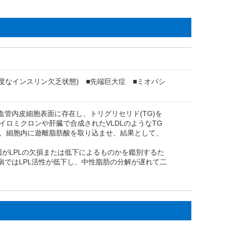
(高度なインスリン欠乏状態) ■先端巨大症 ■ミオパシ
細血管内皮細胞表面に存在し、トリグリセリド(TG)を
ロミクロンや肝臓で合成されたVLDLのようなTG
き、細胞内に遊離脂肪酸を取り込ませ、結果として、
因がLPLの欠損または低下によるものかを鑑別するた
病ではLPL活性が低下し、中性脂肪の分解が遅れて二