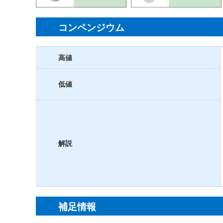
コンペンジウム
高値
低値
解説
補足情報