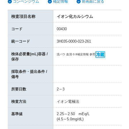
コンペンジウム
補足情報
前画面に戻る
検査項目名称
イオン化カルシウム
コード
00430
統一コード
3H035-0000-023-261
検体必要量(mL)容器 /
流パラ 血清 0.9
補足情報 参照
保存
採取条件・提出条件 /
備考
所要日数
2～3
検査方法
イオン電極法
基準値
2.25～2.50 mEq/L
(4.5～5.0mg/dL)