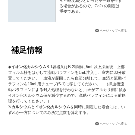
常～軽度減少といった不一致を生ず
る場合があるので、Ca2+の測定は
重要である。
ページトップへ戻る
補足情報
◆
イオン化カルシウム
B-1容器又はB-2容器に5mL以上採血後、上部
フィルム栓をはがして流動パラフィンを1mL注入し、室内に30分放
置してください。 血液が凝固したら血清分離して、血清と流動パ
ラフィンを10mL用チューブ(S-1)に移してください。 （採血後流
動パラフィンによる封入処理を行わないと、pHがアルカリ側に傾き
イオン化カルシウム値が減少するので、流動パラフィンによる前処
理を行ってください。）
※
カルシウム
と
イオン化カルシウム
を同時に測定した場合には、い
ずれか一方についてのみ所定点数を算定する。
ページトップへ戻る