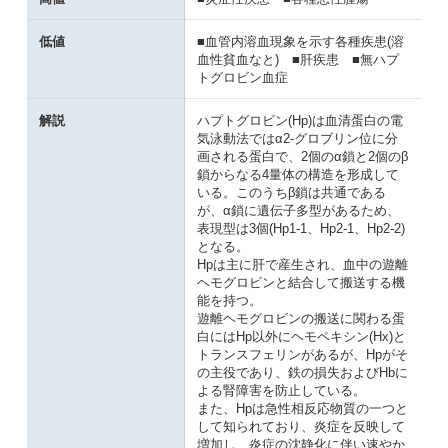
低値
■血管内溶血現象を示す各種疾患(溶
血性貧血なと) ■肝疾患 ■無ハプ
トグロビン血症
解説
ハプトグロビン(Hp)は血清蛋白の電
気泳動法ではα2-グロブリン位に分
画される蛋白で、2個のα鎖と2個のβ
鎖からなる4量体の構造を形成して
いる。このうちβ鎖は共通である
が、α鎖に遺伝子多型があるため、
表現型は3個(Hp1-1、Hp2-1、Hp2-2)
となる。
Hpは主に肝で産生され、血中の遊離
ヘモグロビンと結合して搬送する機
能を持つ。
遊離ヘモグロビンの搬送に関わる蛋
白にはHp以外にヘモペキシン(Hx)と
トランスフェリンがあるが、Hpがそ
の主役であり、鉄の損失およびHbに
よる腎障害を防止している。
また、Hpは急性相反応物質の一つと
して知られており、炎症を反映して
増加し、炎症の沈静化に伴い速やか