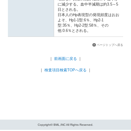
に減少する。血中半減期は約3.5～5
日とされる。
日本人のHp表現型の発現頻度はおお
よそ、Hp1-1型:6％、Hp2-1
型:35％、Hp2-2型:58％、その
他:0.6％とされる。
ページトップへ戻る
｜
前画面に戻る
｜
｜
検査項目検索TOPへ戻る
｜
Copyright© BML,INC All Rights Reserved.