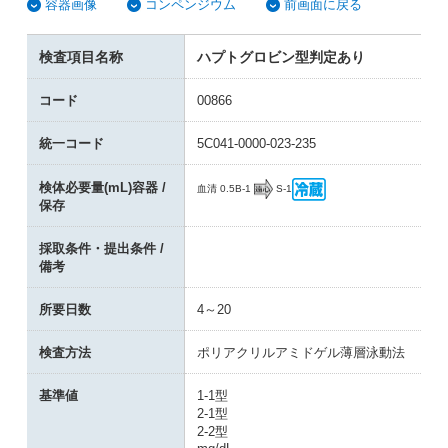
容器画像
コンペンジウム
前画面に戻る
検査項目名称
ハプトグロビン型判定あり
コード
00866
統一コード
5C041-0000-023-235
検体必要量(mL)容器 /
B-1
S-1
血清 0.5
保存
採取条件・提出条件 /
備考
所要日数
4～20
検査方法
ポリアクリルアミドゲル薄層泳動法
基準値
1-1型
2-1型
2-2型