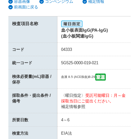
容器画像
コンペンジウム
補足情報
前画面に戻る
検査項目名称
血小板表面IgG(PA-IgG)
(血小板関連IgG)
コード
04333
統一コード
5G525-0000-019-021
検体必要量(mL)容器 /
血液 8.5 (ACD加血)
B-29
保存
採取条件・提出条件 /
〈曜日指定〉
受託可能曜日：月～金
備考
採取当日にご提出ください。
補足情報参照
所要日数
4～6
検査方法
EIA法