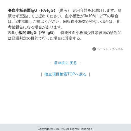
◆血小板表面IgG（PA-lgG）
(備考） 専用容器をお届けします。冷
4
蔵せず室温にてご提出ください。血小板数が3×10
/μL以下の場合
は、2本採取しご提出ください。回収血小板数が少ない場合は、参
考値報告になる場合があります。
※
血小板関連IgG（PA-IgG）
特発性血小板減少性紫斑病の診断又
は経過判定の目的で行った場合に算定する。
ページトップへ戻る
｜
前画面に戻る
｜
｜
検査項目検索TOPへ戻る
｜
Copyright© BML,INC All Rights Reserved.