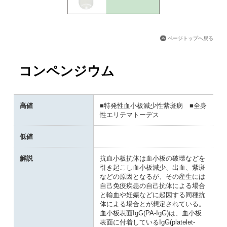
ページトップへ戻る
コンペンジウム
高値
■特発性血小板減少性紫斑病 ■全身
性エリテマトーデス
低値
解説
抗血小板抗体は血小板の破壊などを
引き起こし血小板減少、出血、紫斑
などの原因となるが、その産生には
自己免疫疾患の自己抗体による場合
と輸血や妊娠などに起因する同種抗
体による場合とが想定されている。
血小板表面IgG(PA-IgG)は、血小板
表面に付着しているIgG(platelet-