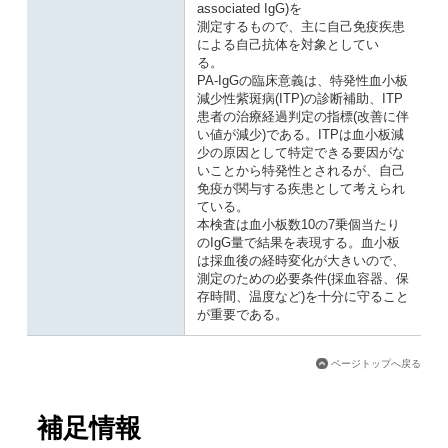
associated IgG)を
測定するもので、主に自己免疫疾患
による自己抗体を対象としてい
る。
PA-IgGの臨床意義は、特発性血小板
減少性紫斑病(ITP)の診断補助、ITP
患者の治療経過判定の指標(改善に伴
い値が減少)である。ITPは血小板減
少の原因として特定できる要因がな
いことから特発性とされるが、自己
免疫が関与する疾患として考えられ
ている。
本検査は血小板数10の7乗個当たり
のIgG量で結果を表現する。血小板
は採血後の経時変化が大きいので、
測定のための必要条件(採血容器、保
存時間、温度など)を十分に守ること
が重要である。
ページトップへ戻る
補足情報