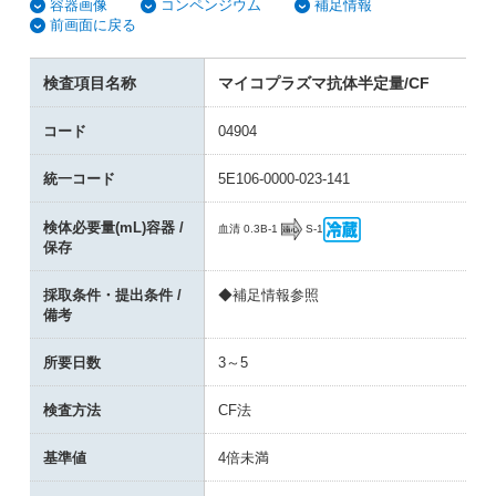
容器画像
コンペンジウム
補足情報
前画面に戻る
検査項目名称
マイコプラズマ抗体半定量/CF
コード
04904
統一コード
5E106-0000-023-141
検体必要量(mL)容器 /
B-1
S-1
血清 0.3
保存
採取条件・提出条件 /
◆補足情報参照
備考
所要日数
3～5
検査方法
CF法
基準値
4倍未満