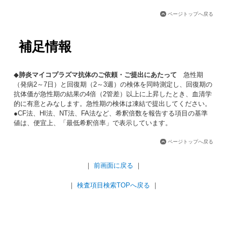
ページトップへ戻る
補足情報
◆
肺炎マイコプラズマ抗体のご依頼・ご提出にあたって
急性期
（発病2～7日）と回復期（2～3週）の検体を同時測定し、回復期の
抗体価が急性期の結果の4倍（2管差）以上に上昇したとき、血清学
的に有意とみなします。急性期の検体は凍結で提出してください。
●CF法、HI法、NT法、FA法など、希釈倍数を報告する項目の基準
値は、便宜上、「最低希釈倍率」で表示しています。
ページトップへ戻る
｜
前画面に戻る
｜
｜
検査項目検索TOPへ戻る
｜