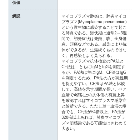
低値
解説
マイコプラズマ肺炎は、肺炎マイコ
プラズマ(Mycoplasma pneumoniae)
という微生物に感染することで起こ
る肺炎である。潜伏期は通常2～3週
間で、初発症状は発熱、咳、全身倦
怠、頭痛などである。感染により抗
体ができるが、生涯続くものではな
く、再感染もよく見られる。
マイコプラズマ抗体検査のPA法と
CF法は、ともにIgMとIgGを測定す
るが、PA法は主にIgM、CF法はIgG
を測定するため、PA法の方が急性期
を捉えやすい。CF法はPA法と比較
して、高値を示す期間が長い。ペア
血清で4倍以上の抗体価の有意上昇
を確認すればマイコプラズマ感染症
と診断できる。ただし単一血清の場
合でも、CF法が64倍以上、PA法が
320倍以上あれば、肺炎マイコプラ
ズマ初感染である可能性はきわめて
大きい。