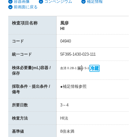
容器画像
コンペンジウム
補足情報
前画面に戻る
検査項目名称
風疹
HI
コード
04940
統一コード
5F395-1430-023-111
検体必要量(mL)容器 /
B-1
S-1
血清 0.2
保存
採取条件・提出条件 /
●補足情報参照
備考
所要日数
3～4
検査方法
HI法
基準値
8倍未満