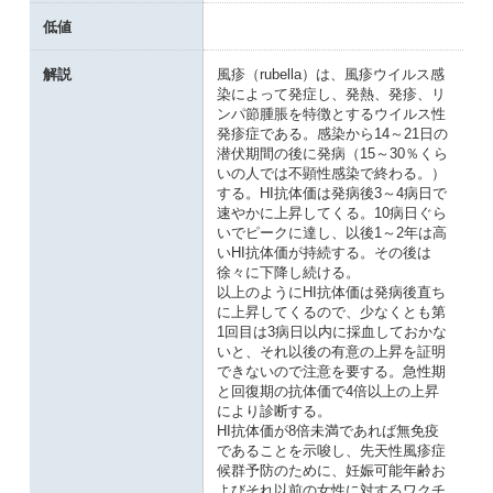
低値
解説
風疹（rubella）は、風疹ウイルス感
染によって発症し、発熱、発疹、リ
ンパ節腫脹を特徴とするウイルス性
発疹症である。感染から14～21日の
潜伏期間の後に発病（15～30％くら
いの人では不顕性感染で終わる。）
する。HI抗体価は発病後3～4病日で
速やかに上昇してくる。10病日ぐら
いでピークに達し、以後1～2年は高
いHI抗体価が持続する。その後は
徐々に下降し続ける。
以上のようにHI抗体価は発病後直ち
に上昇してくるので、少なくとも第
1回目は3病日以内に採血しておかな
いと、それ以後の有意の上昇を証明
できないので注意を要する。急性期
と回復期の抗体価で4倍以上の上昇
により診断する。
HI抗体価が8倍未満であれば無免疫
であることを示唆し、先天性風疹症
候群予防のために、妊娠可能年齢お
よびそれ以前の女性に対するワクチ