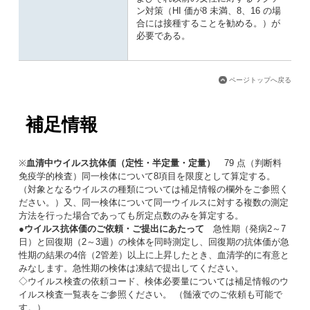
ン対策（HI 価が8 未満、8、16 の場
合には接種することを勧める。）が
必要である。
ページトップへ戻る
補足情報
※
血清中ウイルス抗体価（定性・半定量・定量）
79 点（判断料
免疫学的検査）同一検体について8項目を限度として算定する。
（対象となるウイルスの種類については補足情報の欄外をご参照く
ださい。）又、同一検体について同一ウイルスに対する複数の測定
方法を行った場合であっても所定点数のみを算定する。
●
ウイルス抗体価のご依頼・ご提出にあたって
急性期（発病2～7
日）と回復期（2～3週）の検体を同時測定し、回復期の抗体価が急
性期の結果の4倍（2管差）以上に上昇したとき、血清学的に有意と
みなします。急性期の検体は凍結で提出してください。
◇ウイルス検査の依頼コード、検体必要量については補足情報のウ
イルス検査一覧表をご参照ください。 （髄液でのご依頼も可能で
す。）