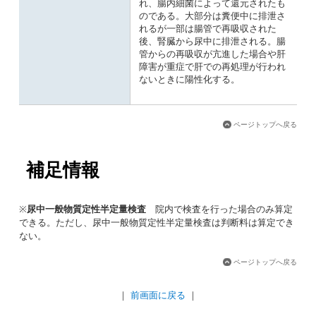
れ、腸内細菌によって還元されたも
のである。大部分は糞便中に排泄さ
れるが一部は腸管で再吸収された
後、腎臓から尿中に排泄される。腸
管からの再吸収が亢進した場合や肝
障害が重症で肝での再処理が行われ
ないときに陽性化する。
ページトップへ戻る
補足情報
※
尿中一般物質定性半定量検査
院内で検査を行った場合のみ算定
できる。ただし、尿中一般物質定性半定量検査は判断料は算定でき
ない。
ページトップへ戻る
｜
前画面に戻る
｜