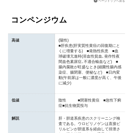
ページトップへ戻る
コンペンジウム
高値
(陽性)
■肝疾患(肝実質性黄疸の回復期にと
くに増量する) ■発熱性疾患 ■血
球破壊亢進時(溶血性貧血､発作性夜
間血色素尿症､不適合輸血など) ■
腸内腐敗が旺盛なとき(細菌性腸内感
染症、腸閉塞、便秘など) ■日内変
動(午前尿は一般に濃度が高く、午後
に減少)
低値
陰性 ■閉塞性黄疸 ■急性下痢
症■抗生物質投与
解説
肝・胆道系疾患のスクリーニング検
査である。ウロビリノゲンは直接ビ
リルビンが胆道系を経由して排泄さ