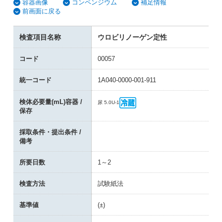
容器画像
コンペンジウム
補足情報
前画面に戻る
検査項目名称
ウロビリノーゲン定性
コード
00057
統一コード
1A040-0000-001-911
検体必要量(mL)容器 /
尿 5.0
U-1
保存
採取条件・提出条件 /
備考
所要日数
1～2
検査方法
試験紙法
基準値
(±)