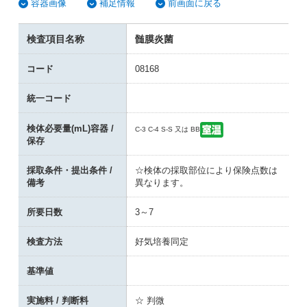
容器画像
補足情報
前画面に戻る
検査項目名称
髄膜炎菌
コード
08168
統一コード
検体必要量(mL)容器 /
C-3 C-4 S-S 又は BB
保存
採取条件・提出条件 /
☆検体の採取部位により保険点数は
備考
異なります。
所要日数
3～7
検査方法
好気培養同定
基準値
実施料 / 判断料
☆ 判微