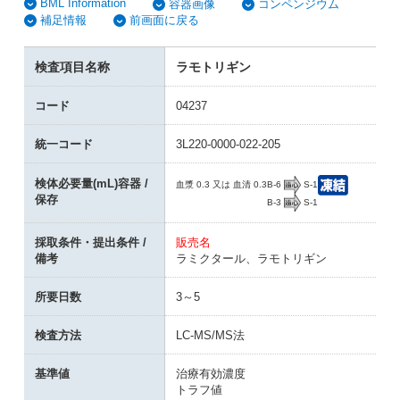
BML Information
容器画像
コンペンジウム
補足情報
前画面に戻る
検査項目名称
ラモトリギン
コード
04237
統一コード
3L220-0000-022-205
検体必要量(mL)容器 /
B-6
S-1
血漿 0.3 又は 血清 0.3
保存
B-3
S-1
採取条件・提出条件 /
販売名
備考
ラミクタール、ラモトリギン
所要日数
3～5
検査方法
LC-MS/MS法
基準値
治療有効濃度
トラフ値