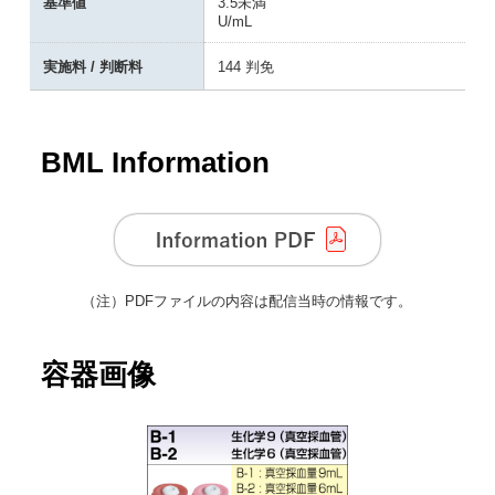
基準値
3.5未満
U/mL
実施料 / 判断料
144 判免
BML Information
（注）
PDFファイルの内容は配信当時の情報です。
容器画像