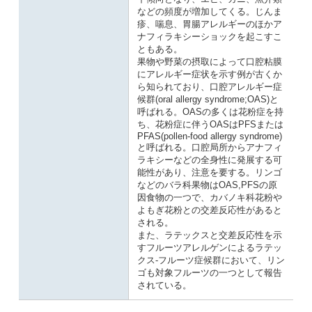
などの頻度が増加してくる。じんま
疹、喘息、胃腸アレルギーのほかア
ナフィラキシーショックを起こすこ
ともある。
果物や野菜の摂取によって口腔粘膜
にアレルギー症状を示す例が古くか
ら知られており、口腔アレルギー症
候群(oral allergy syndrome;OAS)と
呼ばれる。OASの多くは花粉症を持
ち、花粉症に伴うOASはPFSまたは
PFAS(pollen-food allergy syndrome)
と呼ばれる。口腔局所からアナフィ
ラキシーなどの全身性に発展する可
能性があり、注意を要する。リンゴ
などのバラ科果物はOAS,PFSの原
因食物の一つで、カバノキ科花粉や
よもぎ花粉との交差反応性があると
される。
また、ラテックスと交差反応性を示
すフルーツアレルゲンによるラテッ
クス-フルーツ症候群において、リン
ゴも対象フルーツの一つとして報告
されている。