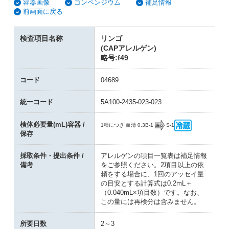
容器画像
コンペンジウム
補足情報
前画面に戻る
検査項目名称
リンゴ
(CAPアレルゲン)
略号:f49
コード
04689
統一コード
5A100-2435-023-023
検体必要量(mL)容器 /
B-1
S-1
1種につき 血清 0.3
保存
採取条件・提出条件 /
アレルゲンの項目一覧表は補足情報
備考
をご参照ください。2項目以上の依
頼をする場合に、1回のアッセイ量
の目安とする計算式は0.2mL＋
（0.040mL×項目数）です。なお、
この量には再検分は含みません。
所要日数
2～3