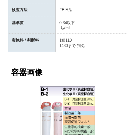
検査方法
FEIA法
基準値
0.34以下
U
/mL
A
実施料 / 判断料
1種110
1430まで 判免
容器画像