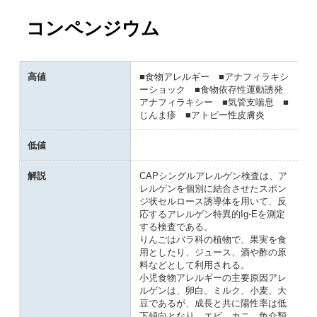
コンペンジウム
高値
■食物アレルギー ■アナフィラキシ
ーショック ■食物依存性運動誘発
アナフィラキシー ■気管支喘息 ■
じんま疹 ■アトピー性皮膚炎
低値
解説
CAPシングルアレルゲン検査は、ア
レルゲンを個別に結合させたスポン
ジ状セルロース誘導体を用いて、反
応するアレルゲン特異的Ig-Eを測定
する検査である。
りんごはバラ科の植物で、果実を食
用としたり、ジュース、酒や酢の原
料などとして利用される。
小児食物アレルギーの主要原因アレ
ルゲンは、卵白、ミルク、小麦、大
豆であるが、成長と共に陽性率は低
下傾向となり、エビ、カニ、魚介類