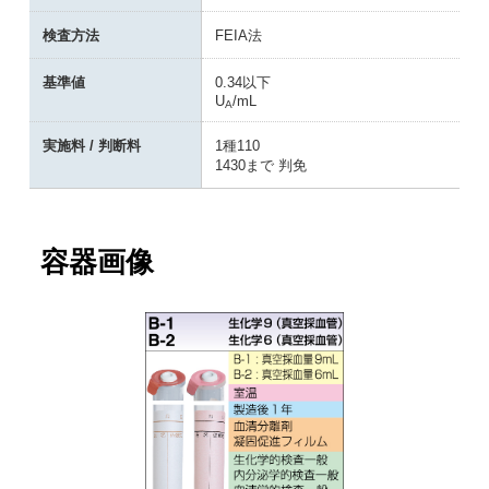
検査方法
FEIA法
基準値
0.34以下
U
/mL
A
実施料 / 判断料
1種110
1430まで 判免
容器画像