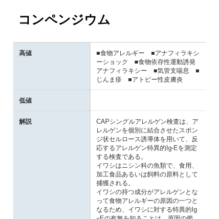
コンペンジウム
高値
■食物アレルギー ■アナフィラキシ
ーショック ■食物依存性運動誘発
アナフィラキシー ■気管支喘息 ■
じんま疹 ■アトピー性皮膚炎
低値
解説
CAPシングルアレルゲン検査は、ア
レルゲンを個別に結合させたスポン
ジ状セルロース誘導体を用いて、反
応するアレルゲン特異的Ig-Eを測定
する検査である。
イワシはニシン科の魚類で、食用、
加工食品あるいは飼料の原料として
捕獲される。
イワシの持つ成分がアレルゲンとな
って食物アレルギーの原因の一つと
なるため、イワシに対する特異的Ig
ｰEの有無を知ることは、原因の鑑