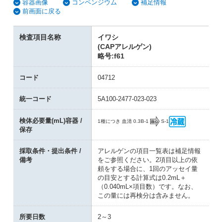
容器画像
コンペンジウム
補足情報
前画面に戻る
検査項目名称
イワシ
(CAPアレルゲン)
略号:f61
コード
04712
統一コード
5A100-2477-023-023
検体必要量(mL)容器 /
B-1
S-1
1種につき 血清 0.3
保存
採取条件・提出条件 /
アレルゲンの項目一覧表は補足情報
備考
をご参照ください。2項目以上の依
頼をする場合に、1回のアッセイ量
の目安とする計算式は0.2mL＋
（0.040mL×項目数）です。なお、
この量には再検分は含みません。
所要日数
2～3