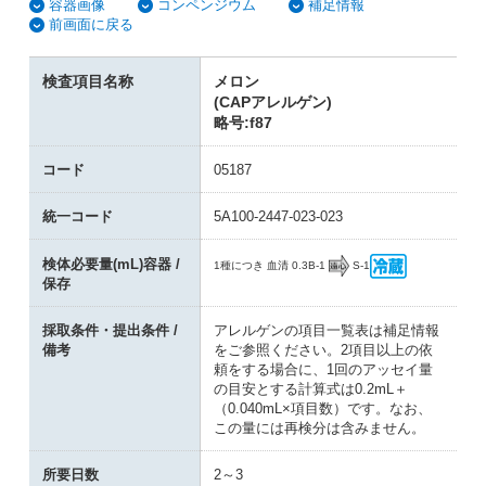
容器画像
コンペンジウム
補足情報
前画面に戻る
検査項目名称
メロン
(CAPアレルゲン)
略号:f87
コード
05187
統一コード
5A100-2447-023-023
検体必要量(mL)容器 /
B-1
S-1
1種につき 血清 0.3
保存
採取条件・提出条件 /
アレルゲンの項目一覧表は補足情報
備考
をご参照ください。2項目以上の依
頼をする場合に、1回のアッセイ量
の目安とする計算式は0.2mL＋
（0.040mL×項目数）です。なお、
この量には再検分は含みません。
所要日数
2～3