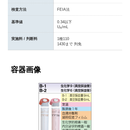
検査方法
FEIA法
基準値
0.34以下
U
/mL
A
実施料 / 判断料
1種110
1430まで 判免
容器画像