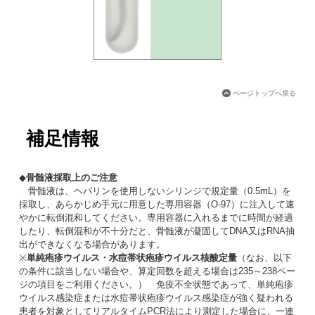
ページトップへ戻る
補足情報
◆
骨髄液採取上のご注意
骨髄液は、ヘパリンを使用しないシリンジで規定量（0.5mL）を
採取し、あらかじめ手元に用意した専用容器（O-97）に注入して速
やかに転倒混和してください。専用容器に入れるまでに時間が経過
したり、転倒混和が不十分だと、骨髄液が凝固してDNA又はRNA抽
出ができなくなる場合があります。
※
単純疱疹ウイルス・水痘帯状疱疹ウイルス核酸定量
（なお、以下
の条件に該当しない場合や、算定回数を超える場合は235～238ペー
ジの項目をご利用ください。） 免疫不全状態であって、単純疱疹
ウイルス感染症または水痘帯状疱疹ウイルス感染症が強く疑われる
患者を対象としてリアルタイムPCR法により測定した場合に、一連