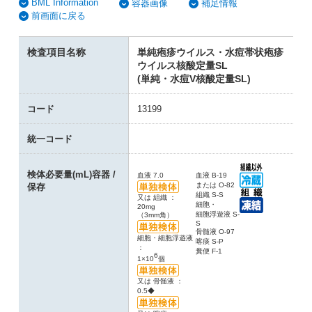
BML Information
容器画像
補足情報
前画面に戻る
検査項目名称
単純疱疹ウイルス・水痘帯状疱疹
ウイルス核酸定量SL
(単純・水痘V核酸定量SL)
コード
13199
統一コード
検体必要量(mL)容器 /
血液 7.0
血液 B-19
または O-82
保存
組織 S-S
又は 組織 ：
細胞・
20mg
細胞浮遊液 S-
（3mm角）
S
骨髄液 O-97
細胞・細胞浮遊液
喀痰 S-P
：
糞便 F-1
6
1×10
個
又は 骨髄液 ：
0.5◆