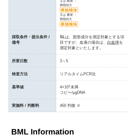
又は 喀痰 ：
拇指頭大
又は 糞便 ：
拇指頭大
採取条件・提出条件 /
SL
は、固形成分を測定対象とする項
備考
目ですが、血液の場合は、
白血球
を
測定対象といたします。
所要日数
3～5
検査方法
リアルタイムPCR法
1
基準値
4×10
未満
コピー/μgDNA
実施料 / 判断料
450 判微 ※
BML Information