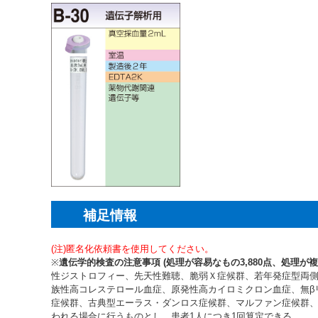
補足情報
(注)匿名化依頼書を使用してください。
※
遺伝学的検査の注意事項 (処理が容易なもの3,880点、処理が複雑
性ジストロフィー、先天性難聴、脆弱Ｘ症候群、若年発症型両
族性高コレステロール血症、原発性高カイロミクロン血症、無β
症候群、古典型エーラス・ダンロス症候群、マルファン症候群
われる場合に行うものとし、患者1人につき1回算定できる。