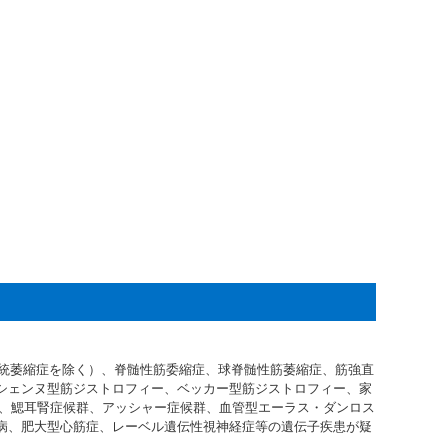
統萎縮症を除く）、脊髄性筋委縮症、球脊髄性筋萎縮症、筋強直
シェンヌ型筋ジストロフィー、ベッカー型筋ジストロフィー、家
病、鰓耳腎症候群、アッシャー症候群、血管型エーラス・ダンロス
病、肥大型心筋症、レーベル遺伝性視神経症等の遺伝子疾患が疑