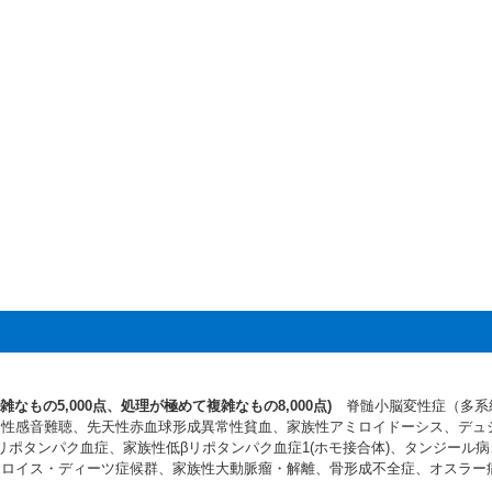
なもの5,000点、処理が極めて複雑なもの8,000点)
脊髄小脳変性症（多系
側性感音難聴、先天性赤血球形成異常性貧血、家族性アミロイドーシス、デュ
リポタンパク血症、家族性低βリポタンパク血症1(ホモ接合体)、タンジール
、ロイス・ディーツ症候群、家族性大動脈瘤・解離、骨形成不全症、オスラー