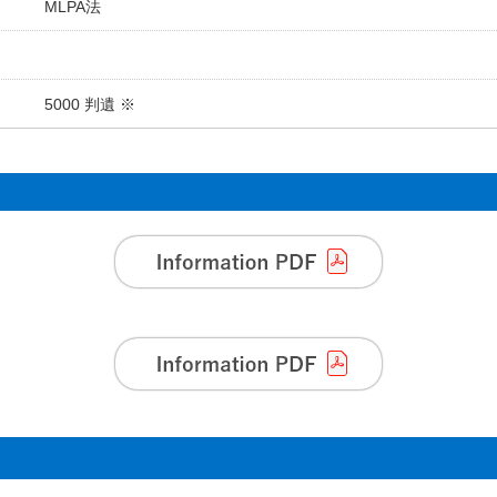
MLPA法
5000 判遺 ※