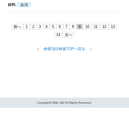
血清
前へ
1
2
3
4
5
6
7
8
9
10
11
12
13
14
次へ
｜
検査項目検索TOPへ戻る
｜
Copyright© BML,INC All Rights Reserved.