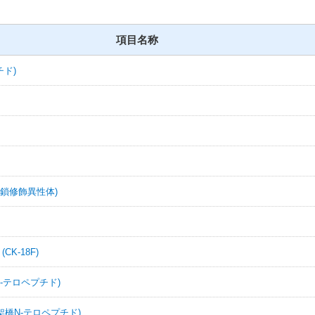
項目名称
チド)
白糖鎖修飾異性体)
K-18F)
N-テロペプチド)
ン架橋N-テロペプチド)