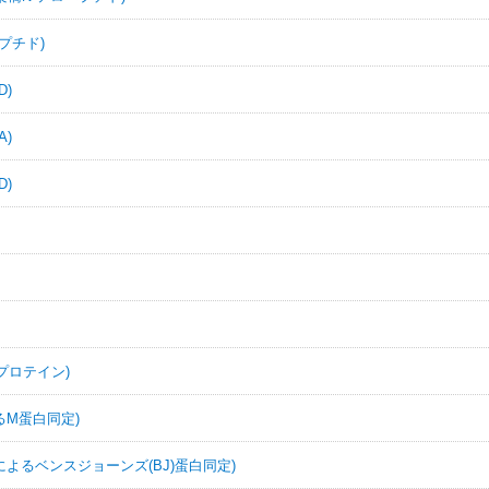
ペプチド)
)
A)
D)
プロテイン)
るM蛋白同定)
よるベンスジョーンズ(BJ)蛋白同定)