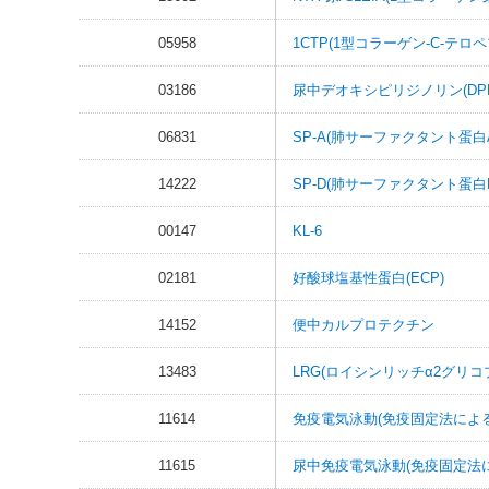
05958
1CTP(1型コラーゲン-C-テロ
03186
尿中デオキシピリジノリン(DPD
06831
SP-A(肺サーファクタント蛋白
14222
SP-D(肺サーファクタント蛋白
00147
KL-6
02181
好酸球塩基性蛋白(ECP)
14152
便中カルプロテクチン
13483
LRG(ロイシンリッチα2グリコ
11614
免疫電気泳動(免疫固定法によ
11615
尿中免疫電気泳動(免疫固定法に