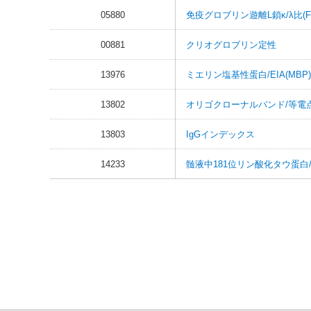
05880
免疫グロブリン遊離L鎖κ/λ比(FLC
00881
クリオグロブリン定性
13976
ミエリン塩基性蛋白/EIA(MB
13802
オリゴクローナルバンド/等電
13803
IgGインデックス
14233
髄液中181位リン酸化タウ蛋白/アミロ