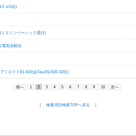
 κ/λ比)
P)(ミエリンベーシック蛋白)
点電気泳動法
イドβ1-42比(pTau181/Aβ1-42比)
前へ
1
2
3
4
5
6
7
8
9
10
次へ
｜
検査項目検索TOPへ戻る
｜