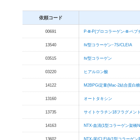
依頼コード
00691
P-Ⅲ-P(プロコラーゲン-Ⅲ-ペプ
13540
Ⅳ型コラーゲン･7S/CLEIA
03515
Ⅳ型コラーゲン
03220
ヒアルロン酸
14122
M2BPGi定量(Mac-2結合蛋
13160
オートタキシン
13735
サイトケラチン18フラグメント(C
14163
NTX-血清(1型コラーゲン架橋
13602
NTX-尿/CLEIA(1型コラーゲ